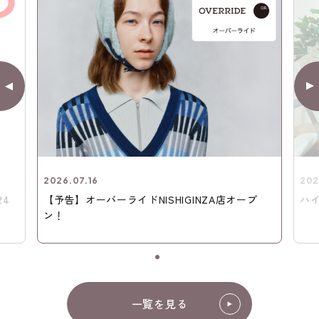
2026.07.16
202
24
【予告】オーバーライドNISHIGINZA店オープ
ハ
ン！
一覧を見る